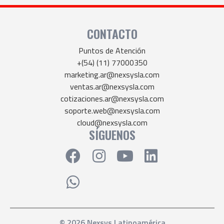
CONTACTO
Puntos de Atención
+(54) (11) 77000350
marketing.ar@nexsysla.com
ventas.ar@nexsysla.com
cotizaciones.ar@nexsysla.com
soporte.web@nexsysla.com
cloud@nexsysla.com
SÍGUENOS
© 2026 Nexsys Latinoamérica