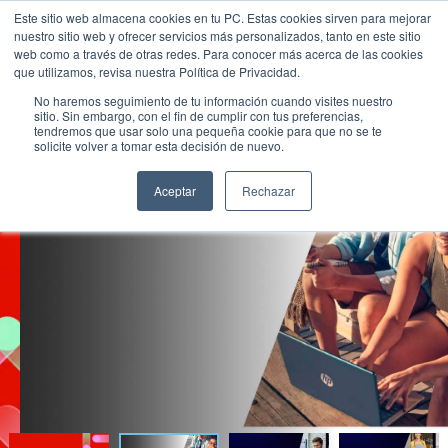
Este sitio web almacena cookies en tu PC. Estas cookies sirven para mejorar
nuestro sitio web y ofrecer servicios más personalizados, tanto en este sitio
web como a través de otras redes. Para conocer más acerca de las cookies
que utilizamos, revisa nuestra Política de Privacidad.
No haremos seguimiento de tu información cuando visites nuestro
sitio. Sin embargo, con el fin de cumplir con tus preferencias,
¡YA PODES ADQUIRIR NOTEBOOKS HP EN
tendremos que usar solo una pequeña cookie para que no se te
solicite volver a tomar esta decisión de nuevo.
NEXSYS!
Aceptar
Rechazar
Diseñadas para el uso diario, ofrecen el
equilibrio ideal entre potencia y
rendimiento, combinando diseño,
portabilidad y durabilidad. Con excelente
autonomía y funciones de seguridad
integradas, se adaptan a diversos
entornos de trabajo y estudio.
Más información