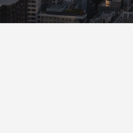
CONTACT US
Points of Attention
+506 2272 0025
mercadeo.cca@nexsysla.com
soporte.web@nexsysla.com
cloud@nexsysla.com
FOLLOW US