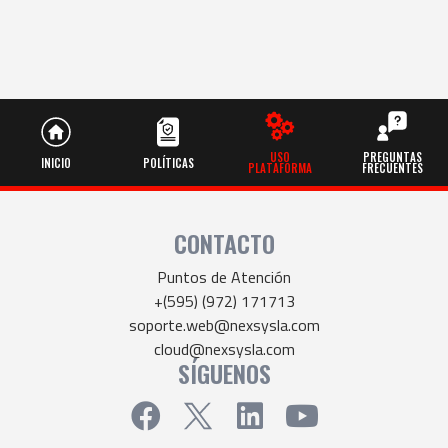
USO
PREGUNTAS
INICIO
POLÍTICAS
PLATAFORMA
FRECUENTES
CONTACTO
Puntos de Atención
+(595) (972) 171713
soporte.web@nexsysla.com
cloud@nexsysla.com
SÍGUENOS