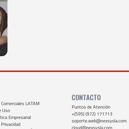
CONTACTO
s Comerciales LATAM
Puntos de Atención
e Uso
+(595) (972) 171713
tica Empresarial
soporte.web@nexsysla.com
 Privacidad
cloud@nexsysla.com