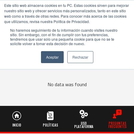
Este sitio web almacena cookies en tu PC. Estas cookies sirven para mejorar
nuestro sitio web y ofrecer servicios más personalizados, tanto en este sitio
web como a través de otras redes. Para conocer más acerca de las cookies
que utilizamos, revisa nuestra Política de Privacidad.
No haremos seguimiento de tu información cuando visites nuestro
sitio. Sin embargo, con el fin de cumplir con tus preferencias,
tendremos que usar solo una pequeña cookie para que no se te
Preguntas Frecuentes
solicite volver a tomar esta decisión de nuevo.
E-COMMERCE
Aceptar
Rechazar
No data was found
USO
PREGUNTAS
INICIO
POLÍTICAS
PLATAFORMA
FRECUENTES