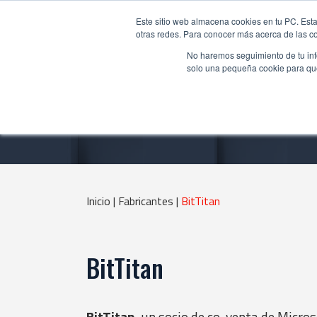
Este sitio web almacena cookies en tu PC. Esta
otras redes. Para conocer más acerca de las coo
No haremos seguimiento de tu info
solo una pequeña cookie para que 
Inicio |
Fabricantes |
BitTitan
BitTitan
BitTitan
, un socio de co-venta de Micros