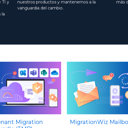
 TI y
nuestros productos y mantenernos a la
más d
vanguardia del cambio.
 la
igrationWiz Mailbox
MigrationWiz Public