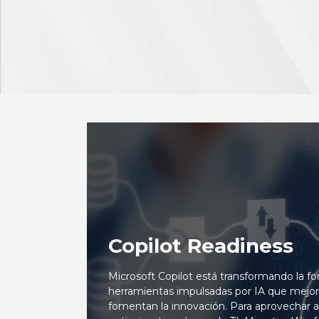
Copilot Readiness
Microsoft Copilot está transformando la f
herramientas impulsadas por IA que mejoran
fomentan la innovación. Para aprovechar a