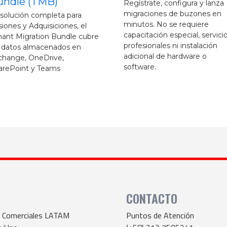
Folder
ístrate, configura y lanza
graciones de buzones en
Mueve tus datos de Carpeta
nutos. No se requiere
Públicas de manera rápida y s
acitación especial, servicios
interrupciones para los usuari
fesionales ni instalación
icional de hardware o
ftware.
CONTACTO
s Comerciales LATAM
Puntos de Atención