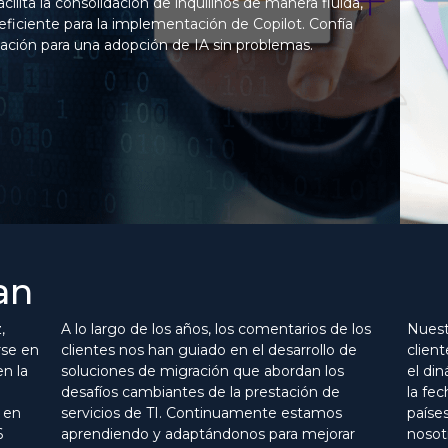
ilita la consolidación de inquilinos de manera fluida,
eficiente para la implementación de Copilot. Confía
zación para una adopción de IA sin problemas.
an
,
A lo largo de los años, los comentarios de los
Nuest
rse en
clientes nos han guiado en el desarrollo de
clien
en la
soluciones de migración que abordan los
el di
desafíos cambiantes de la prestación de
la fe
 en
servicios de TI. Continuamente estamos
paíse
6
aprendiendo y adaptándonos para mejorar
nosot