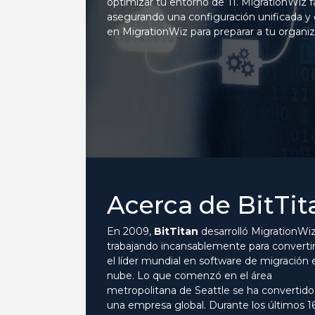
optimizar tu entorno de TI. MigrationWiz fac
asegurando una configuración unificada y 
en MigrationWiz para preparar a tu organi
Acerca de BitTit
En 2009,
BitTitan
desarrolló MigrationWiz
trabajando incansablemente para converti
el líder mundial en software de migración 
nube. Lo que comenzó en el área
metropolitana de Seattle se ha convertido
una empresa global. Durante los últimos 1