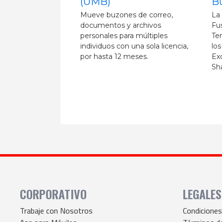
Bundle (TMB)
Reg
mi
 de correo,
La solución completa para
mi
archivos
Fusiones y Adquisiciones, el
cap
a múltiples
Tenant Migration Bundle cubre
pro
una sola licencia,
los datos almacenados en
ad
eses.
Exchange, OneDrive,
so
SharePoint y Teams
CORPORATIVO
LEGALES
Trabaje con Nosotros
Condicione