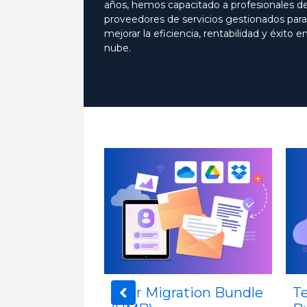
años, hemos capacitado a profesionales de
proveedores de servicios gestionados para
mejorar la eficiencia, rentabilidad y éxito en
nube.
ation Bundle
Tenant Migration
M