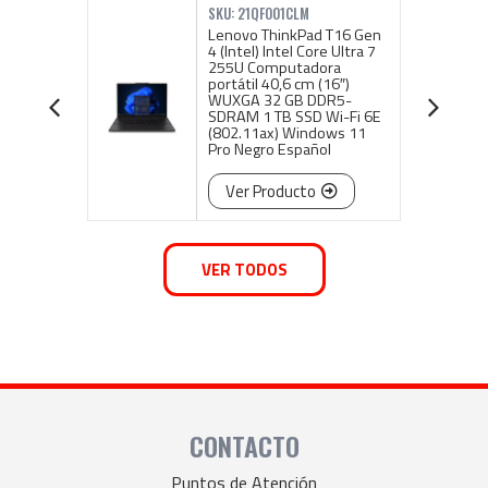
SKU: 21QF001CLM
Lenovo ThinkPad T16 Gen
75
4 (Intel) Intel Core Ultra 7
estado
255U Computadora
Serial
portátil 40,6 cm (16″)
WUXGA 32 GB DDR5-
SDRAM 1 TB SSD Wi-Fi 6E
(802.11ax) Windows 11
Pro Negro Español
Ver Producto
VER TODOS
CONTACTO
Puntos de Atención