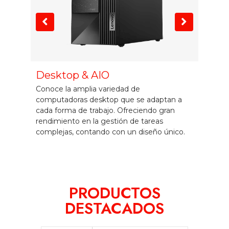
edad
Desktop & AIO
Wo
Conoce la amplia variedad de
Esta
computadoras desktop que se adaptan a
torr
cada forma de trabajo. Ofreciendo gran
de p
rendimiento en la gestión de tareas
mem
complejas, contando con un diseño único.
proc
PRODUCTOS
DESTACADOS