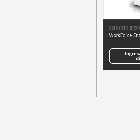
SKU: C11CJ9320
WorkForce En
Ingresa
d