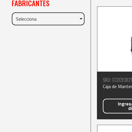
FABRICANTES
Selecciona
SKU: C12C93821
Caja de Mante
Ingresa
d