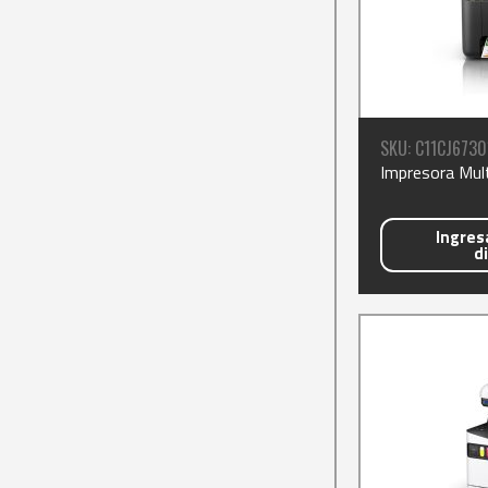
SKU: C11CJ6730
Impresora Mul
Ingresa
d