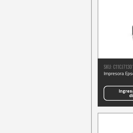
SKU: C11CJ7130
Impresora Eps
Ingresa
d