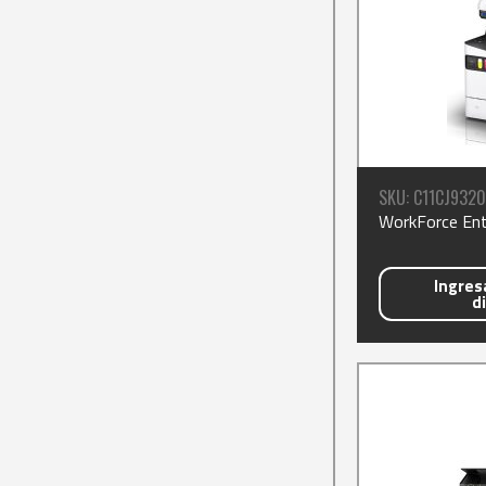
SKU: C11CJ9320
WorkForce En
Ingresa
d