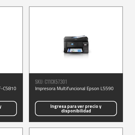
SKU: C11CK57301
F-C5810
Impresora Multifuncional Epson L5590
y
Ingresa para ver precio y
disponibilidad