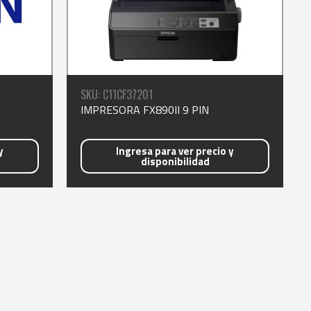
SKU: C11CF37201
IMPRESORA FX890II 9 PIN
y
Ingresa para ver precio y
disponibilidad