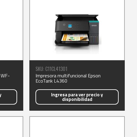
SKU: C11CL41301
n WF-
Impresora multifuncional Epson
EcoTank L4360
y
Ingresa para ver precio y
disponibilidad