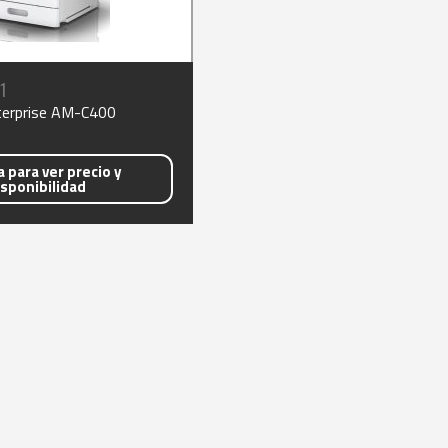
1
terprise AM-C400
 para ver precio y
isponibilidad