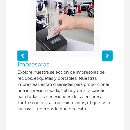
Impresoras
E
s
Explore nuestra selección de impresoras de
De
recibos, etiquetas y portátiles. Nuestras
1D
impresoras están diseñadas para proporcionar
op
una impresión rápida, fiable y de alta calidad
ef
dos
para todas las necesidades de su empresa.
pa
Tanto si necesita imprimir recibos, etiquetas o
min
s.
facturas, tenemos lo que necesita.
br
re