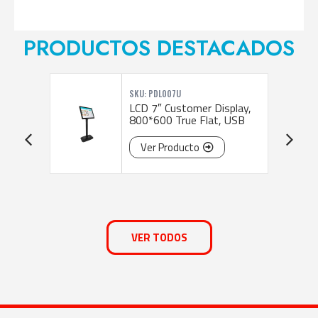
PRODUCTOS DESTACADOS
SKU: PDL007U
with
LCD 7″ Customer Display,
800*600 True Flat, USB
Ver Producto
VER TODOS