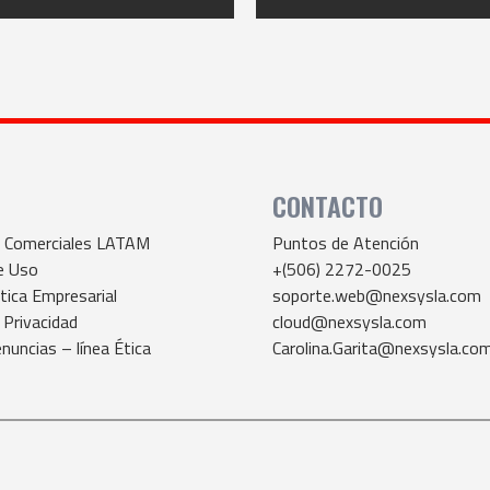
CONTACTO
s Comerciales LATAM
Puntos de Atención
e Uso
+(506) 2272-0025
tica Empresarial
soporte.web@nexsysla.com
 Privacidad
cloud@nexsysla.com
nuncias – línea Ética
Carolina.Garita@nexsysla.co