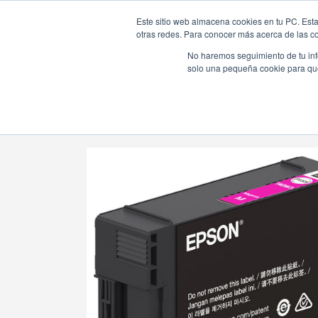
Este sitio web almacena cookies en tu PC. Esta
otras redes. Para conocer más acerca de las coo
No haremos seguimiento de tu info
solo una pequeña cookie para que 
Tienda Online |
Suministros para Impresión
|
Ink Cartr