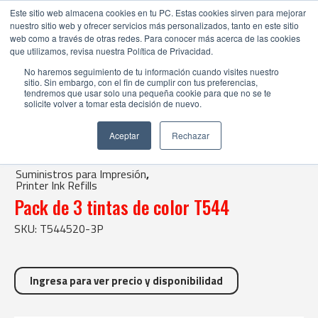
Este sitio web almacena cookies en tu PC. Estas cookies sirven para mejorar
nuestro sitio web y ofrecer servicios más personalizados, tanto en este sitio
web como a través de otras redes. Para conocer más acerca de las cookies
que utilizamos, revisa nuestra Política de Privacidad.
No haremos seguimiento de tu información cuando visites nuestro
sitio. Sin embargo, con el fin de cumplir con tus preferencias,
tendremos que usar solo una pequeña cookie para que no se te
solicite volver a tomar esta decisión de nuevo.
Tienda Online |
Suministros para Impresión
|
Printer Ink Refills
Aceptar
Rechazar
| Pack de 3 tintas de color T544
Suministros para Impresión
,
Printer Ink Refills
Pack de 3 tintas de color T544
SKU: T544520-3P
Ingresa para ver precio y disponibilidad