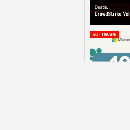
Desde:
CrowdStrike Vel
SOFTWARE
Válido hasta
202
Hasta: 2025-12-
¡Promociones ex
SKUs de Microso