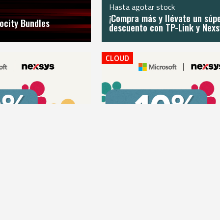
Hasta agotar stock
¡Compra más y llévate un súp
ocity Bundles
descuento con TP-Link y Nexs
CLOUD
5-06-09
Desde:
2025-06-09
Hasta: 202
31
Microsoft Nuevos SKUS a 3 a
clusivas en nuevos
ft 365 a 3 años!