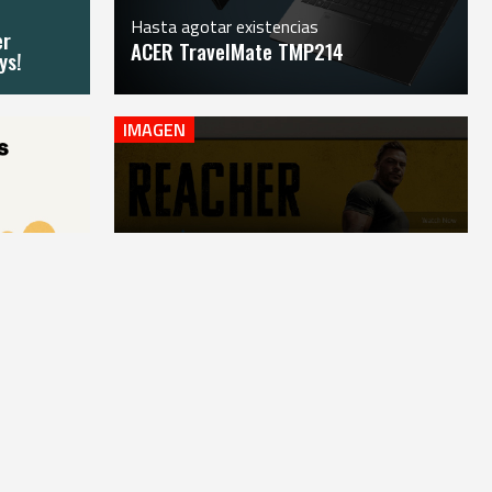
Hasta agotar existencias
er
ACER TravelMate TMP214
ys!
IMAGEN
5-12-31
Hasta agotar existencias
ños
¡Pantalla gigante, regalo inteligente!​