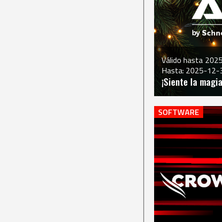
Válido hasta
202
Hasta: 2025-12-
¡Siente la magia
SOFTWARE