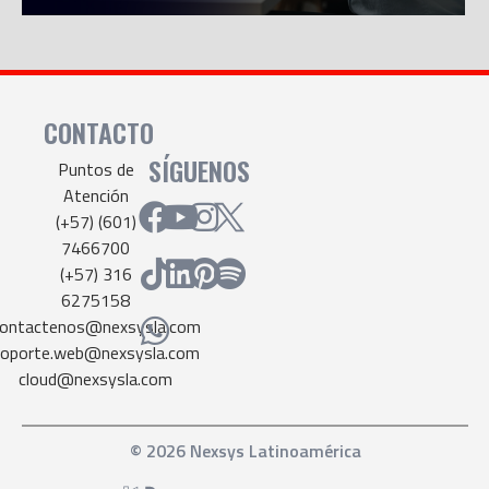
CONTACTO
SÍGUENOS
Puntos de
Atención
(+57) (601)
7466700
(+57) 316
6275158
ontactenos@nexsysla.com
soporte.web@nexsysla.com
cloud@nexsysla.com
© 2026 Nexsys Latinoamérica