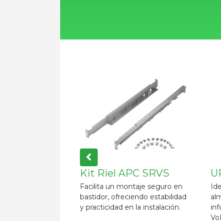
APC SRVS
UPS 3000VA
U
ntaje seguro en
Ideal para servidores,
Ide
iendo estabilidad
almacenamiento de
al
 la instalación.
información, salas de redes,
voz
VoIP comercial y POS
ind