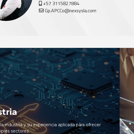
+57 3115827884
Gp.APCCo@nexsysla.com
tria
industria y su experiencia aplicada para ofrecer
iples sectores.