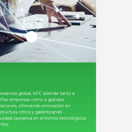
resencia global, APC atiende tanto a
ñas empresas como a grandes
raciones, ofreciendo innovación en
structura crítica y garantizando
nuidad operativa en entornos tecnológicos
ntes.