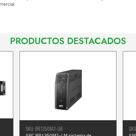
eléctrica.
PRODUCTOS DESTACADOS
SKU: BR1350M2-LM
SKU
APC BR1350M2-LM sistema de
AP