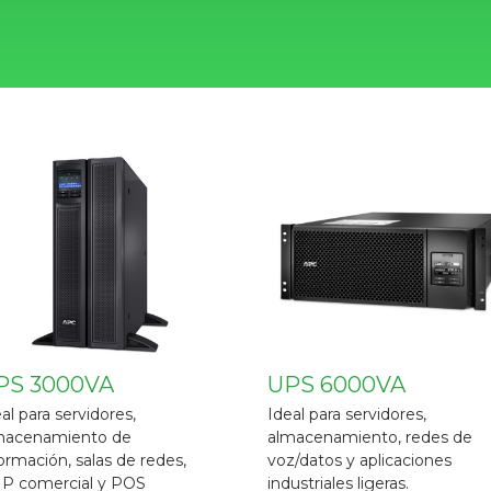
PS 6000VA
UPS BV1000I
al para servidores,
La pantalla LED proporciona 
macenamiento, redes de
estado fácil de leer las
/datos y aplicaciones
condiciones de energía de la
ustriales ligeras.
unidad y de la compañía