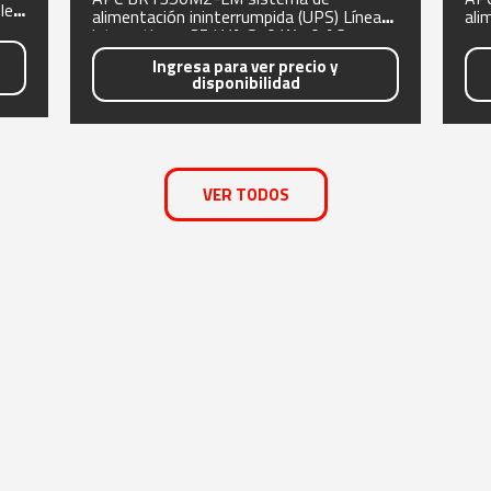
le
alimentación ininterrumpida (UPS) Línea
ali
interactiva 1,35 kVA 810 W 10 AC
con
outlet(s)
Ingresa para ver precio y
disponibilidad
VER TODOS
CONTACTO
 Comerciales
Puntos de Atención
T
(+57) (601) 7466700
e Uso
(+57) 316 6275158
tica Empresarial
contactenos@nexsysla.com