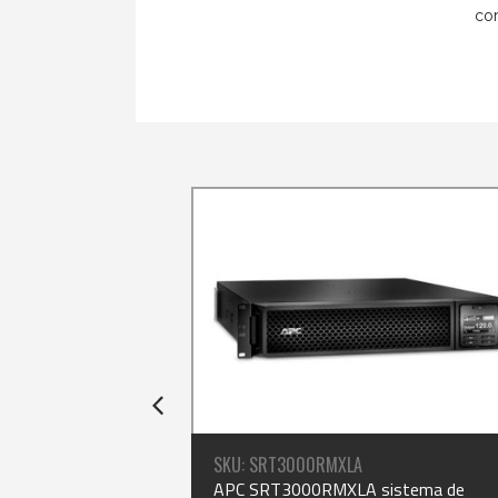
comercial.
SKU: SRT3000RMXLA
de alimentación
APC SRT3000RMXLA sistema de