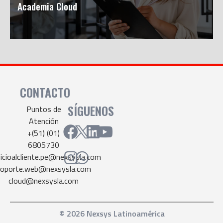
Academia Cloud
CONTACTO
SÍGUENOS
Puntos de
Atención
+(51) (01)
6805730
vicioalcliente.pe@nexsysla.com
soporte.web@nexsysla.com
cloud@nexsysla.com
© 2026 Nexsys Latinoamérica