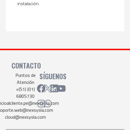
instalación.
POS com
CONTACTO
SÍGUENOS
Puntos de
Atención
+(51) (01)
6805730
vicioalcliente.pe@nexsysla.com
soporte.web@nexsysla.com
cloud@nexsysla.com