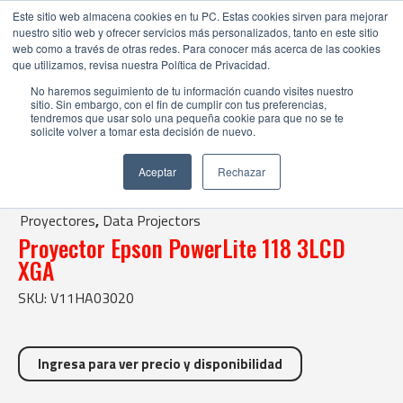
Este sitio web almacena cookies en tu PC. Estas cookies sirven para mejorar
nuestro sitio web y ofrecer servicios más personalizados, tanto en este sitio
web como a través de otras redes. Para conocer más acerca de las cookies
que utilizamos, revisa nuestra Política de Privacidad.
No haremos seguimiento de tu información cuando visites nuestro
sitio. Sin embargo, con el fin de cumplir con tus preferencias,
tendremos que usar solo una pequeña cookie para que no se te
solicite volver a tomar esta decisión de nuevo.
Tienda Online |
Proyectores
|
Data Projectors
Aceptar
Rechazar
| Proyector Epson PowerLite 118 3LCD XGA
Proyectores
,
Data Projectors
Proyector Epson PowerLite 118 3LCD
XGA
SKU: V11HA03020
Ingresa para ver precio y disponibilidad