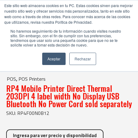
Este sitio web almacena cookies en tu PC. Estas cookies sirven para mejorar
nuestro sitio web y ofrecer servicios más personalizados, tanto en este sitio
web como a través de otras redes. Para conocer más acerca de las cookies
que utilizamos, revisa nuestra Política de Privacidad.
No haremos seguimiento de tu información cuando visites nuestro
sitio. Sin embargo, con el fin de cumplir con tus preferencias,
tendremos que usar solo una pequeña cookie para que no se te
solicite volver a tomar esta decisión de nuevo.
Tienda Online |
POS
|
POS Printers
| RP4 Mobile Printer Direct Thermal 203DPI 4 label width No Display
Aceptar
Rechazar
USB Bluetooth No Power Cord sold separately
POS
,
POS Printers
RP4 Mobile Printer Direct Thermal
203DPI 4 label width No Display USB
Bluetooth No Power Cord sold separately
SKU: RP4F00N0B12
Ingresa para ver precio y disponibilidad