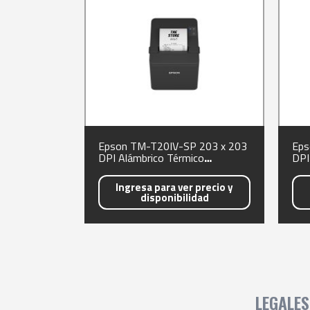
Epson TM-T20IV-SP 203 x 203
Eps
DPI Alámbrico Térmico
DPI
Impresora de TPV
Imp
Ingresa para ver precio y
disponibilidad
LEGALES