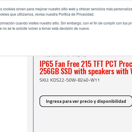
s cookies sirven para mejorar nuestro sitio web y ofrecer servicios más personaliza
kies que utilizamos, revisa nuestra Política de Privacidad.
rmación cuando visites nuestro sitio. Sin embargo, con el fin de cumplir con tus 
no se te solicite volver a tomar esta decisión de nuevo.
ee 215 TFT PCT Procesador Intel i5 12th 8GB DDR4 256GB SSD with speakers wi
POS
,
Customer Display
IP65 Fan Free 215 TFT PCT Pro
256GB SSD with speakers with W
SKU: KDS22-50W-8240-W11
Ingresa para ver precio y disponibilidad