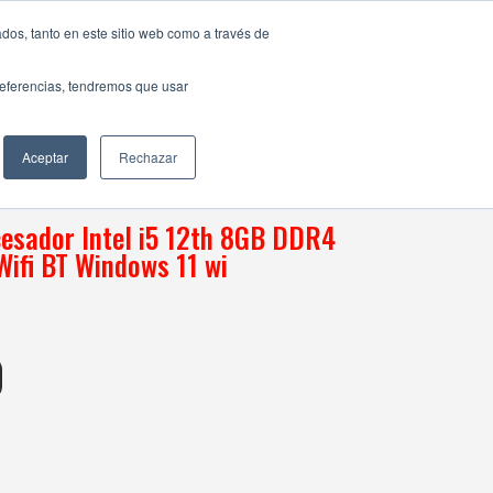
dos, tanto en este sitio web como a través de
preferencias, tendremos que usar
th Wifi BT Windows 11 wi
Aceptar
Rechazar
cesador Intel i5 12th 8GB DDR4
ifi BT Windows 11 wi