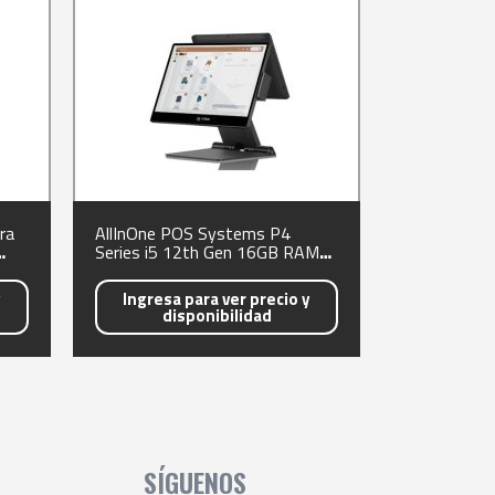
ra
AllInOne POS Systems P4
Series i5 12th Gen 16GB RAM
500GB SSD Pantalla 15
Capacitive WiFi BT NO OS
y
Ingresa para ver precio y
disponibilidad
SÍGUENOS