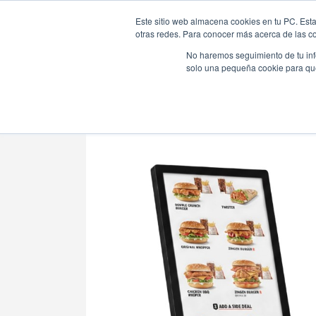
Este sitio web almacena cookies en tu PC. Esta
otras redes. Para conocer más acerca de las coo
No haremos seguimiento de tu info
solo una pequeña cookie para que 
| IP65 Fan Fr
Tienda Online |
POS
|
Customer Display