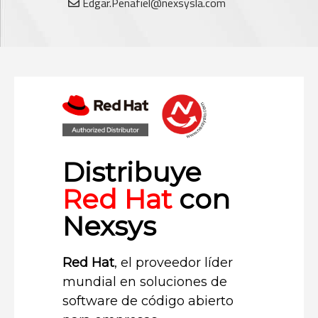
Edgar.Penafiel@nexsysla.com