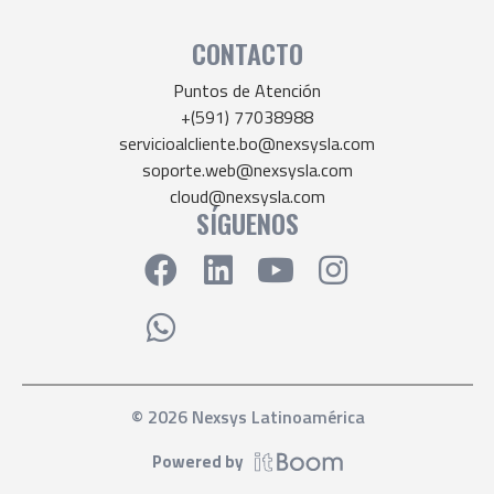
CONTACTO
Puntos de Atención
+(591) 77038988
servicioalcliente.bo@nexsysla.com
soporte.web@nexsysla.com
cloud@nexsysla.com
SÍGUENOS
© 2026 Nexsys Latinoamérica
Powered by