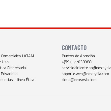
CONTACTO
s Comerciales LATAM
Puntos de Atención
e Uso
+(591) 77038988
tica Empresarial
servicioalcliente.bo@nexsysl
 Privacidad
soporte.web@nexsysla.com
nuncias – línea Ética
cloud@nexsysla.com