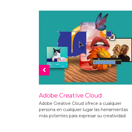
Adobe Document Cloud
lquier
Adobe Document Cloud moderniza cómo la
ramientas
personas ven, comparten e interactúan con l
tividad.
documentos.