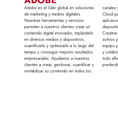
ADOBE
Adobe es el líder global en soluciones
canales y pantallas. Adobe Creative
de marketing y medios digitales.
Cloud para equipos conecta las
Nuestras herramientas y servicios
aplicaciones de escritorio, las apps para
permiten a nuestros clientes crear un
dispositivos móviles y los servicios de
contenido digital innovador, implantarlo
Creative Cloud más recientes con tus
en diversos medios y dispositivos,
activos y tu comunidad, de modo que tu
cuantificarlo y optimizarlo a lo largo del
equipo pueda crear sus mejores trabajos
tiempo y conseguir mejores resultados
y colaborar de una manera más fácil, y
empresariales. Ayudamos a nuestros
todo ello a un precio asequible y
clientes a crear, gestionar, cuantificar y
predecib
rentabilizar su contenido en todos los