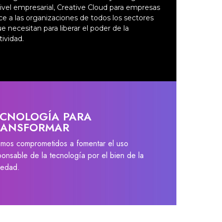
ivel empresarial, Creative Cloud para empresas
ce a las organizaciones de todos los sectores
ue necesitan para liberar el poder de la
tividad.
ECNOLOGÍA PARA
RANSFORMAR
amos comprometidos a fomentar el uso
ponsable de la tecnología por el bien de la
iedad.