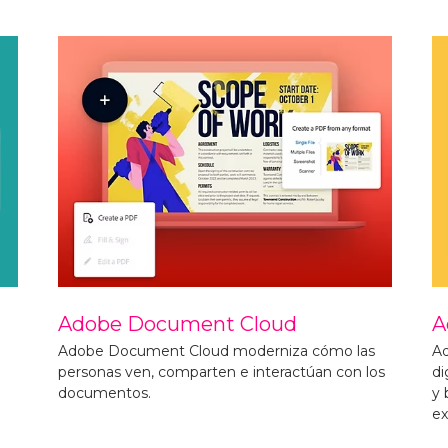
Adobe Experience Cloud
A
s
Adobe Experience Cloud provee a las empresas
Ad
os
digitales con todo lo que necesitan para diseñar
ba
y brindar experiencias de clientes
cr
excepcionales.