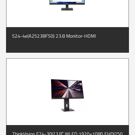
S24-4e(A25238FS0) 23.8 Monitor-HDMI
ThinkVision E24-30|23.8″ WLED 1920×1080 FHD|250