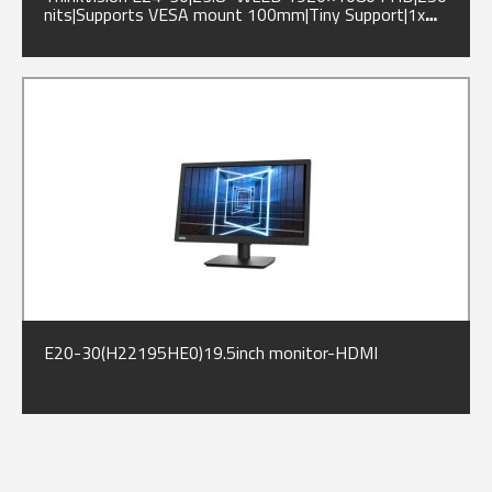
nits|Supports VESA mount 100mm|Tiny Support|1x
HDMI®
E20-30(H22195HE0)19.5inch monitor-HDMI