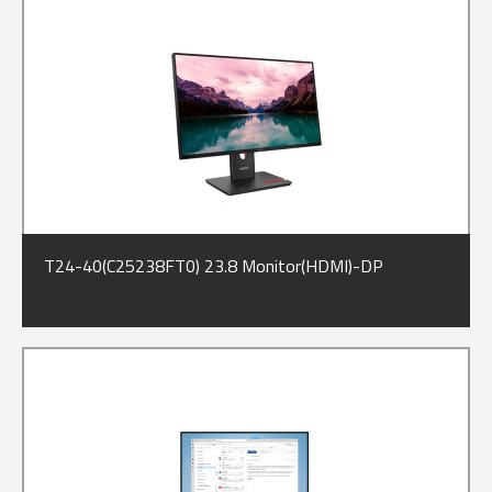
T24-40(C25238FT0) 23.8 Monitor(HDMI)-DP