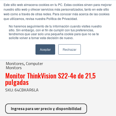
Este sitio web almacena cookies en tu PC. Estas cookies sirven para mejorar
nuestro sitio web y ofrecer servicios más personalizados, tanto en este sitio
web como a través de otras redes. Para conocer más acerca de las cookies
que utilizamos, revisa nuestra Política de Privacidad.
No haremos seguimiento de tu información cuando visites nuestro
sitio. Sin embargo, con el fin de cumplir con tus preferencias,
tendremos que usar solo una pequeña cookie para que no se te
solicite volver a tomar esta decisión de nuevo.
Tienda Online |
Monitores
|
Computer Monitors
Aceptar
Rechazar
| Monitor ThinkVision S22-4e de 21,5 pulgadas
Monitores
,
Computer
Monitors
Monitor ThinkVision S22-4e de 21,5
pulgadas
SKU: 64CBKAR6LA
Ingresa para ver precio y disponibilidad