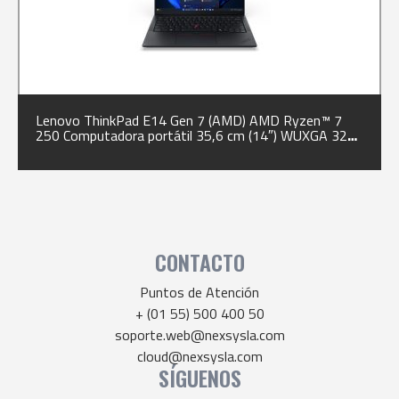
Lenovo ThinkPad E14 Gen 7 (AMD) AMD Ryzen™ 7
250 Computadora portátil 35,6 cm (14″) WUXGA 32
GB DDR5-SDRAM 1 TB SSD Wi-Fi 6 (802.11ax)
Windows 11 Pro Negro Español
CONTACTO
Puntos de Atención
+ (01 55) 500 400 50
soporte.web@nexsysla.com
cloud@nexsysla.com
SÍGUENOS