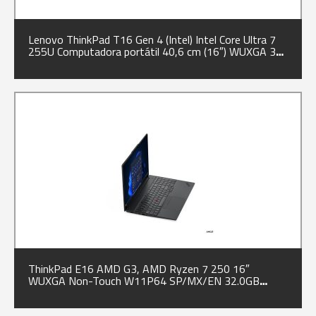
Lenovo ThinkPad T16 Gen 4 (Intel) Intel Core Ultra 7
255U Computadora portátil 40,6 cm (16″) WUXGA 32
GB DDR5-SDRAM 1 TB SSD Wi-Fi 6E (802.11ax)
Windows 11 Pro Negro Español
ThinkPad E16 AMD G3, AMD Ryzen 7 250 16″
WUXGA Non-Touch W11P64 SP/MX/EN 32.0GB
1x1TB SSD M.2 2242,