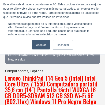
Este sitio web almacena cookies en tu PC. Estas cookies sirven para mejorar
nuestro sitio web y ofrecer servicios más personalizados, tanto en este sitio
web como a través de otras redes. Para conocer más acerca de las cookies
que utilizamos, revisa nuestra Política de Privacidad.
No haremos seguimiento de tu información cuando visites nuestro
sitio. Sin embargo, con el fin de cumplir con tus preferencias,
tendremos que usar solo una pequeña cookie para que no se te
solicite volver a tomar esta decisión de nuevo.
Tienda Online |
Computadores
|
Laptops
Aceptar
Rechazar
| Lenovo ThinkPad T14 Gen 5 (Intel) Intel Core Ultra 7 155U
Computadora portátil 35,6 cm (14") Pantalla táctil WUXGA 16 GB
DDR5-SDRAM 512 GB SSD Wi-Fi 6E (802.11ax) Windows 11 Pro
Negro Belga
Computadores
,
Laptops
Lenovo ThinkPad T14 Gen 5 (Intel) Intel
Core Ultra 7 155U Computadora portátil
35,6 cm (14″) Pantalla táctil WUXGA 16
GB DDR5-SDRAM 512 GB SSD Wi-Fi 6E
(802.11ax) Windows 11 Pro Negro Belga