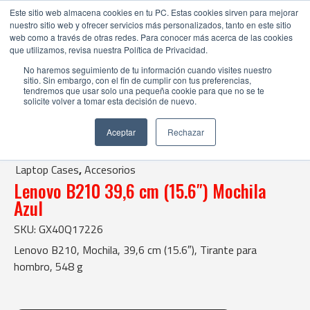
Este sitio web almacena cookies en tu PC. Estas cookies sirven para mejorar
nuestro sitio web y ofrecer servicios más personalizados, tanto en este sitio
web como a través de otras redes. Para conocer más acerca de las cookies
que utilizamos, revisa nuestra Política de Privacidad.
No haremos seguimiento de tu información cuando visites nuestro
sitio. Sin embargo, con el fin de cumplir con tus preferencias,
tendremos que usar solo una pequeña cookie para que no se te
solicite volver a tomar esta decisión de nuevo.
Tienda Online |
Laptop Cases
|
Accesorios
Aceptar
Rechazar
| Lenovo B210 39,6 cm (15.6") Mochila Azul
Laptop Cases
,
Accesorios
Lenovo B210 39,6 cm (15.6″) Mochila
Azul
SKU: GX40Q17226
Lenovo B210, Mochila, 39,6 cm (15.6″), Tirante para
hombro, 548 g