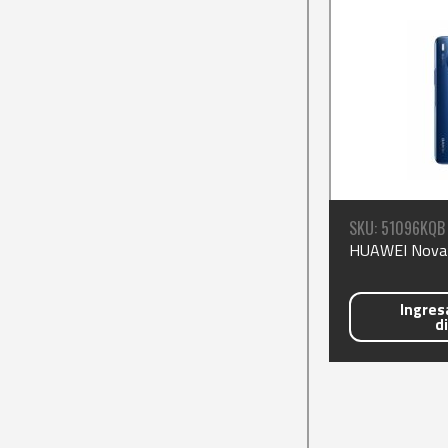
SKU: 51096KQB
HUAWEI
Ingresa
d