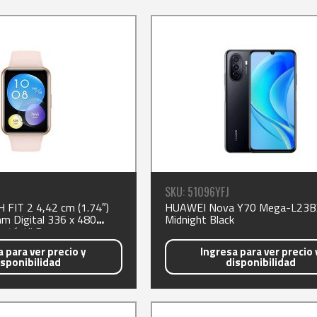
SKU: 51096YFJ
FIT 2 4,42 cm (1.74″)
HUAWEI Nova Y70 Mega-L23B
 Digital 336 x 480
Midnight Black
a táctil Rosa
 para ver precio y
Ingresa para ver precio 
isponibilidad
disponibilidad