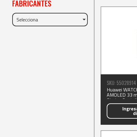
FABRICANTES
Selecciona
SKU: 55028914
Huawei WATCH 
AMOLED 33 mm
Pixeles Pantall
Ingresa
d