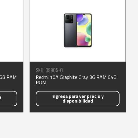
SKU: 38905-O
4GB RAM
Redmi 10A Graphite Gray 3G RAM 64G
ROM
y
Ingresa para ver precio y
disponibilidad