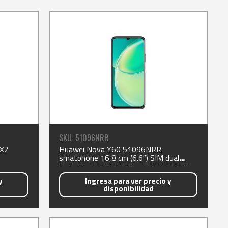
SKU: 51096NRR
X2
Huawei Nova Y60 51096NRR
smatphone 16,8 cm (6.6″) SIM dual
Android 10 4G USB Tipo C 4 GB 64 GB
5000 mAh Negro
y
Ingresa para ver precio y
disponibilidad