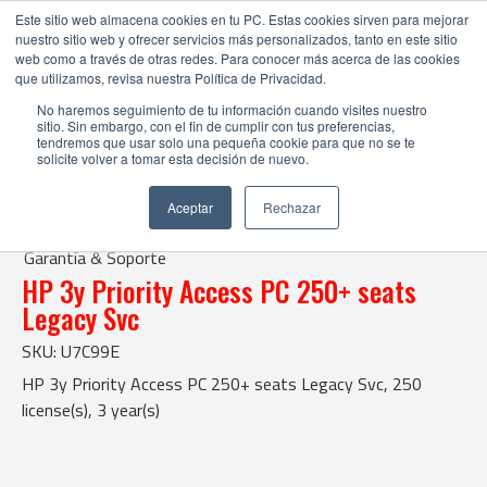
Este sitio web almacena cookies en tu PC. Estas cookies sirven para mejorar
nuestro sitio web y ofrecer servicios más personalizados, tanto en este sitio
web como a través de otras redes. Para conocer más acerca de las cookies
que utilizamos, revisa nuestra Política de Privacidad.
No haremos seguimiento de tu información cuando visites nuestro
sitio. Sin embargo, con el fin de cumplir con tus preferencias,
tendremos que usar solo una pequeña cookie para que no se te
solicite volver a tomar esta decisión de nuevo.
Tienda Online |
Garantía & Soporte
| HP 3y Priority Access PC 250+ seats Legacy Svc
Aceptar
Rechazar
Garantía & Soporte
HP 3y Priority Access PC 250+ seats
Legacy Svc
SKU: U7C99E
HP 3y Priority Access PC 250+ seats Legacy Svc, 250
license(s), 3 year(s)