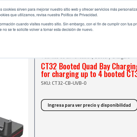
s cookies sirven para mejorar nuestro sitio web y ofrecer servicios más personaliza
kies que utilizamos, revisa nuestra Política de Privacidad.
rmación cuando visites nuestro sitio. Sin embargo, con el fin de cumplir con tus 
no se te solicite volver a tomar esta decisión de nuevo.
| CT32 Booted Quad Bay Charging Base Quad bay charging base for chargi
gers
Fuentes de alimentación
,
Battery Chargers
CT32 Booted Quad Bay Chargin
for charging up to 4 booted CT
SKU: CT32-CB-UVB-0
Ingresa para ver precio y disponibilidad