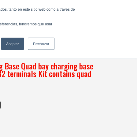
dos, tanto en este sitio web como a través de
preferencias, tendremos que usar
ng up to 4 booted CT32 terminals Kit contains quad
Aceptar
Rechazar
g Base Quad bay charging base
32 terminals Kit contains quad