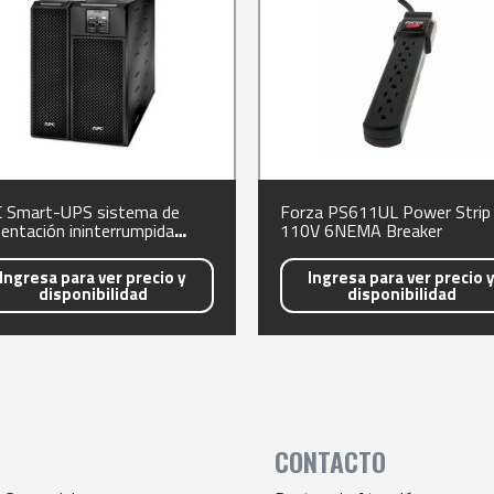
 Smart-UPS sistema de
Forza PS611UL Power Strip
mentación ininterrumpida
110V 6NEMA Breaker
S) Doble conversión (en línea)
VA 6000 W 17 AC outlet(s)
Ingresa para ver precio y
Ingresa para ver precio 
disponibilidad
disponibilidad
CONTACTO