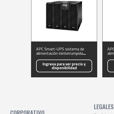
APC Smart-UPS sistema de
APC
alimentación ininterrumpida
ali
(UPS) Doble conversión (en línea)
(UP
10 kVA 10000 W 29 AC
6 k
Ingresa para ver precio y
outlet(s)
disponibilidad
LEGALES
CORPORATIVO