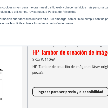
s cookies sirven para mejorar nuestro sitio web y ofrecer servicios más personaliza
kies que utilizamos, revisa nuestra Política de Privacidad.
rmación cuando visites nuestro sitio. Sin embargo, con el fin de cumplir con tus 
no se te solicite volver a tomar esta decisión de nuevo.
| HP Tambor de creación de imágenes láser original 104A negro
rtridges
Suministros para Impresión
,
Toner Cartridges
HP Tambor de creación de imáge
SKU: W1104A
HP Tambor de creación de imágenes láser orig
pieza(s)
Ingresa para ver precio y disponibilidad