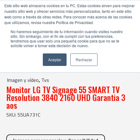
Este sitio web almacena cookies en tu PC. Estas cookies sirven para mejorar
nuestro sitio web y ofrecer servicios más personalizados, tanto en este sitio
web como a través de otras redes. Para conocer más acerca de las cookies
que utilizamos, revisa nuestra Política de Privacidad.
No haremos seguimiento de tu información cuando visites nuestro
sitio. Sin embargo, con el fin de cumplir con tus preferencias,
tendremos que usar solo una pequeña cookie para que no se te
solicite volver a tomar esta decisión de nuevo.
Tienda Online |
Imagen y vídeo
|
Tvs
| Monitor LG TV Signage 55 SMART TV Resolution 3840 2160 UHD
Aceptar
Rechazar
Garantia 3 aos
Imagen y vídeo
,
Tvs
Monitor LG TV Signage 55 SMART TV
Resolution 3840 2160 UHD Garantia 3
aos
SKU: 55UA731C