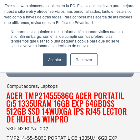
Este sitio web almacena cookies en tu PC. Estas cookies sirven para mejorar
nuestro sitio web y ofrecer servicios más personalizados, tanto en este sitio
web como a través de otras redes. Para conocer más acerca de las cookies
que utilizamos, revisa nuestra Política de Privacidad.
No haremos seguimiento de tu información cuando visites nuestro
sitio. Sin embargo, con el fin de cumplir con tus preferencias,
tendremos que usar solo una pequeña cookie para que no se te
solicite volver a tomar esta decisión de nuevo.
Tienda Online |
Computadores
|
Laptops
| ACER TMP21455586G ACER PORTATIL Ci5 1335URAM 16GB EXP
Aceptar
Rechazar
64GBDSS 512GB SSD 14WUXGA IPS RJ45 LECTOR DE HUELLA
WINPRO
Computadores
,
Laptops
ACER TMP21455586G ACER PORTATIL
Ci5 1335URAM 16GB EXP 64GBDSS
512GB SSD 14WUXGA IPS RJ45 LECTOR
DE HUELLA WINPRO
SKU: NX.B0YAL.007
TMP214-55-586G PORTATIL Ci5 1335U/16GB EXP