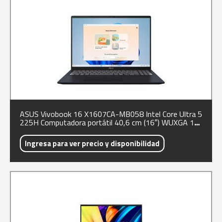
ASUS Vivobook 16 X1607CA-MB058 Intel Core Ultra 5
225H Computadora portátil 40,6 cm (16″) WUXGA 16
GB DDR5-SDRAM 512 GB SSD Wi-Fi 6 (802.11ax)
Azul
Ingresa para ver precio y disponibilidad