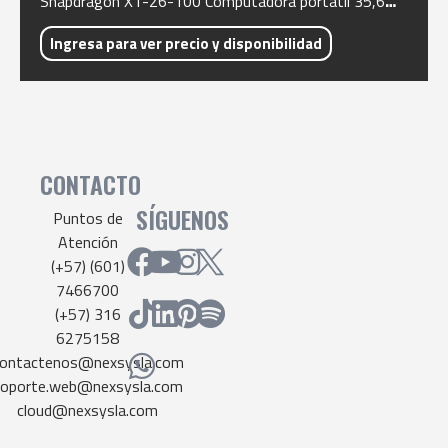
Snapdragon X1-26-100 Computadora portátil 35,6
cm (14″) WUXGA 16 GB LPDDR5x-SDRAM 1 TB SSD
Wi-Fi 6E (802.11ax) Windows 11 Home Beige
Ingresa para ver precio y disponibilidad
QWERTY Español
CONTACTO
SÍGUENOS
Puntos de
Atención
(+57) (601)
7466700
(+57) 316
6275158
ontactenos@nexsysla.com
soporte.web@nexsysla.com
cloud@nexsysla.com