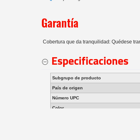
Garantía
Cobertura que da tranquilidad: Quédese tra
Especificaciones
Subgrupo de producto
País de origen
Número UPC
Color
Dimensiones mínimas (anch. x prof. x alt
Peso
Peso del empaque