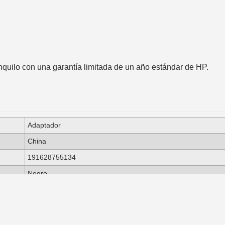
nquilo con una garantía limitada de un año estándar de HP.
Adaptador
China
191628755134
Negro
.)
150 x 25 x 11 mm
0,02 kg
0,12 kg