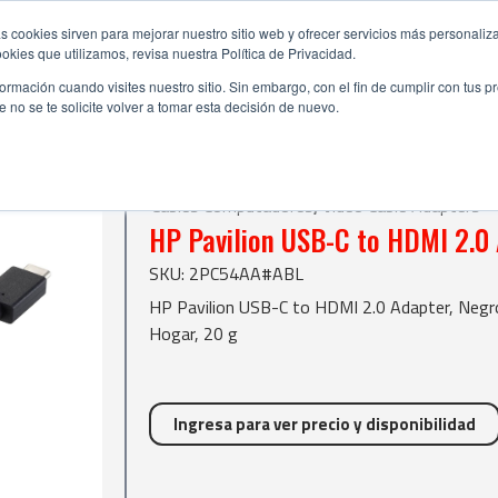
s cookies sirven para mejorar nuestro sitio web y ofrecer servicios más personaliza
kies que utilizamos, revisa nuestra Política de Privacidad.
rmación cuando visites nuestro sitio. Sin embargo, con el fin de cumplir con tus 
no se te solicite volver a tomar esta decisión de nuevo.
| HP Pavilion USB-C to HDMI 2.0 Adapter Negro
dapters
Cables Computadores
,
Video Cable Adapters
HP Pavilion USB-C to HDMI 2.0
SKU: 2PC54AA#ABL
HP Pavilion USB-C to HDMI 2.0 Adapter, Neg
Hogar, 20 g
Ingresa para ver precio y disponibilidad