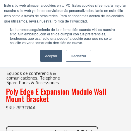
Este sitio web almacena cookies en tu PC. Estas cookies sirven para mejorar
nuestro sitio web y ofrecer servicios más personalizados, tanto en este sitio
web como a través de otras redes. Para conocer más acerca de las cookies
que utilizamos, revisa nuestra Política de Privacidad.
No haremos seguimiento de tu información cuando visites nuestro
sitio. Sin embargo, con el fin de cumplir con tus preferencias,
tendremos que usar solo una pequeña cookie para que no se te
solicite volver a tomar esta decisión de nuevo.
Tienda Online |
Equipos de conferencia & comunicaciones
|
Telephone
Spare Parts & Accessories
Aceptar
Rechazar
| Poly Edge E Expansion Module Wall Mount Bracket
Equipos de conferencia &
comunicaciones
,
Telephone
Spare Parts & Accessories
Poly Edge E Expansion Module Wall
Mount Bracket
SKU: 8F3T8AA