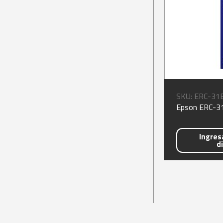
SKU: ERC-31
Epson ERC-31
Ingresa
d