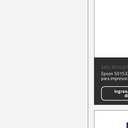
SKU: S01532
Epson S01532
para impresor
Ingresa
d