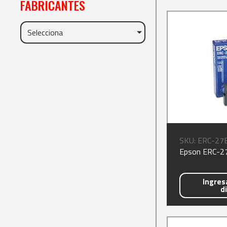
FABRICANTES
Selecciona
SKU: ERC-27
Epson ERC-27
Ingresa
d