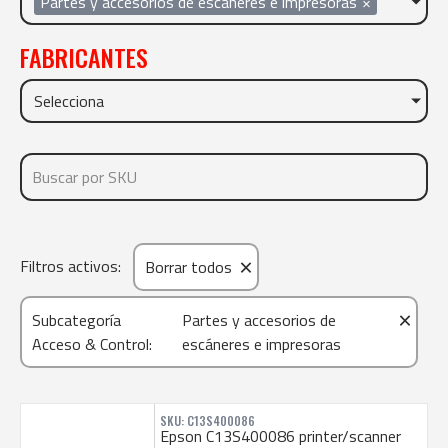
Partes y accesorios de escáneres e impresoras
×
FABRICANTES
Selecciona
×
Filtros activos:
Borrar todos
×
Subcategoría
Partes y accesorios de
Acceso & Control
:
escáneres e impresoras
SKU: C13S400086
Epson C13S400086 printer/scanner