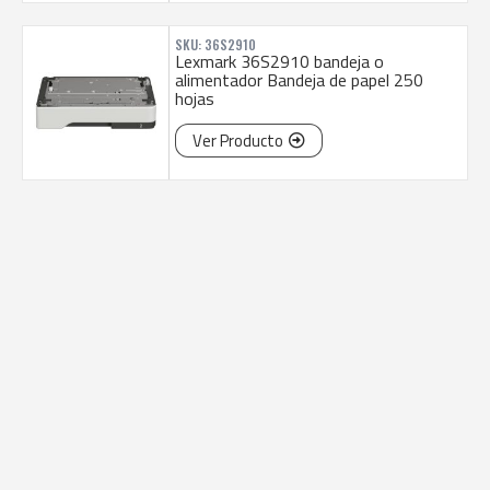
SKU: 36S2910
Lexmark 36S2910 bandeja o
alimentador Bandeja de papel 250
hojas
Ver Producto
CONTACTO
SÍGUENOS
Puntos de
Atención
(+57) (601)
7466700