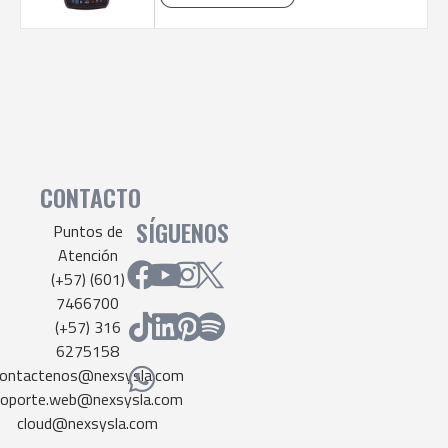
CONTACTO
SÍGUENOS
Puntos de
Atención
(+57) (601)
7466700
(+57) 316
6275158
ontactenos@nexsysla.com
soporte.web@nexsysla.com
cloud@nexsysla.com