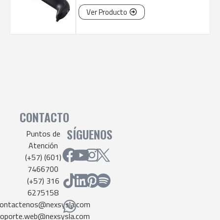
Ver Producto
CONTACTO
SÍGUENOS
Puntos de
Atención
(+57) (601)
7466700
(+57) 316
6275158
ontactenos@nexsysla.com
soporte.web@nexsysla.com