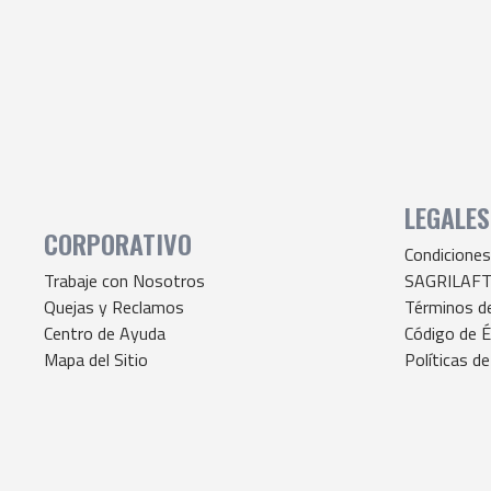
LEGALES
CORPORATIVO
Condiciones
Trabaje con Nosotros
SAGRILAF
Quejas y Reclamos
Términos d
Centro de Ayuda
Código de É
Mapa del Sitio
Políticas de
Quejas y De
© 2026 Nexsys Latinoamérica