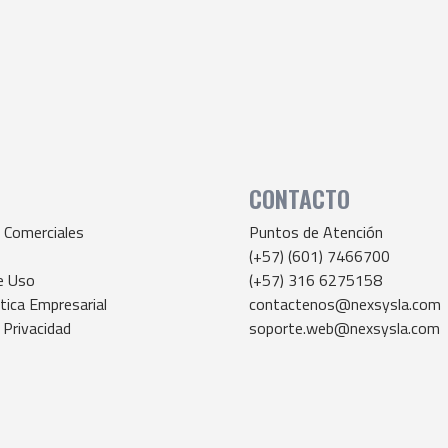
CONTACTO
 Comerciales
Puntos de Atención
T
(+57) (601) 7466700
e Uso
(+57) 316 6275158
tica Empresarial
contactenos@nexsysla.com
 Privacidad
soporte.web@nexsysla.com
nuncias – línea Ética
cloud@nexsysla.com