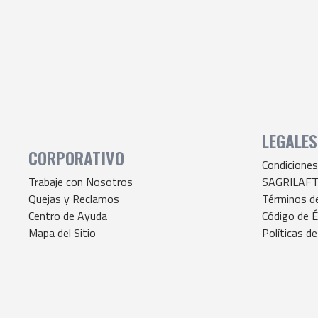
LEGALES
CORPORATIVO
Condiciones
Trabaje con Nosotros
SAGRILAF
Quejas y Reclamos
Términos d
Centro de Ayuda
Código de É
Mapa del Sitio
Políticas de
Quejas y De
© 2026 Nexsys Latinoamérica