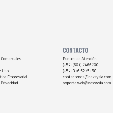
CONTACTO
 Comerciales
Puntos de Atención
T
(+57) (601) 7466700
e Uso
(+57) 316 6275158
tica Empresarial
contactenos@nexsysla.com
 Privacidad
soporte.web@nexsysla.com
nuncias – línea Ética
cloud@nexsysla.com