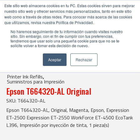
Este sitio web almacena cookies en tu PC. Estas cookies sirven para mejorar
nuestro sitio web y ofrecer servicios más personalizados, tanto en este sitio
web como a través de otras redes. Para conocer más acerca de las cookies
que utilizamos, revisa nuestra Política de Privacidad.
No haremos seguimiento de tu información cuando visites nuestro
sitio. Sin embargo, con el fin de cumplir con tus preferencias,
tendremos que usar solo una pequeña cookie para que no se te
solicite volver a tomar esta decisión de nuevo.
Tienda Online |
Printer Ink Refills
|
Suministros para Impresión
Aceptar
Rechazar
| Epson T664320-AL Original
Printer Ink Refills
,
Suministros para Impresión
Epson T664320-AL Original
SKU: T664320-AL
Epson T664320-AL, Original, Magenta, Epson, Expression
ET-2500 Expression ET-2550 WorkForce ET-4500 EcoTank
L396, Impresión por inyección de tinta, 1 pieza(s)