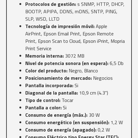
Protocolos de gestión:
s SNMP, HTTP, DHCP,
BOOTP, APIPA, DDNS, mDNS, SNTP, PING,
SLP, WSD, LLTD
Tecnología de impresión móvil:
Apple
AirPrint, Epson Email Print, Epson Remote
Print, Epson Scan to Cloud, Epson iPrint, Mopria
Print Service
Memoria interna:
3072 MB
Nivel de potencia sonora (en espera):
6,5 Db
Color del producto:
Negro, Blanco
Posicionamiento de mercado:
Negocios
Pantalla incorporada:
Si
Diagonal de la pantalla:
10,9 cm (4.3")
Tipo de control:
Tocar
Pantalla a color:
Si
Consumo de energía (máx.):
30 W
Consumo energético (en suspensión):
1,2 W
Consumo de energía (apagado):
0,2 W
Consumo Eléctrico tipo Energy Star (TEC):