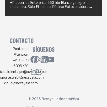
HP LaserJet Enterprise 5601dn Blanco y negro
Impresora, Sólo Ethernet; Dúplex; Fotocopiadora,
escáner
CONTACTO
SÍGUENOS
Puntos de
Atención
+(51) (01)
6805730
vicioalcliente.pe@nexsysla.com
soporte.web@nexsysla.com
cloud@nexsysla.com
© 2026 Nexsys Latinoamérica