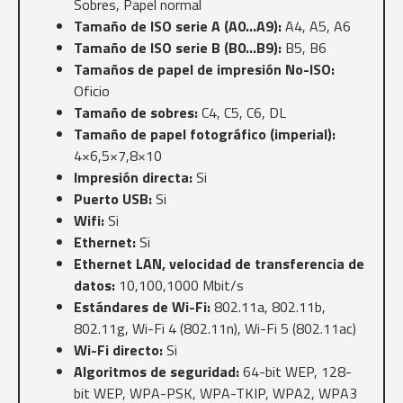
Sobres, Papel normal
Tamaño de ISO serie A (A0…A9):
A4, A5, A6
Tamaño de ISO serie B (B0…B9):
B5, B6
Tamaños de papel de impresión No-ISO:
Oficio
Tamaño de sobres:
C4, C5, C6, DL
Tamaño de papel fotográfico (imperial):
4×6,5×7,8×10
Impresión directa:
Si
Puerto USB:
Si
Wifi:
Si
Ethernet:
Si
Ethernet LAN, velocidad de transferencia de
datos:
10,100,1000 Mbit/s
Estándares de Wi-Fi:
802.11a, 802.11b,
802.11g, Wi-Fi 4 (802.11n), Wi-Fi 5 (802.11ac)
Wi-Fi directo:
Si
Algoritmos de seguridad:
64-bit WEP, 128-
bit WEP, WPA-PSK, WPA-TKIP, WPA2, WPA3