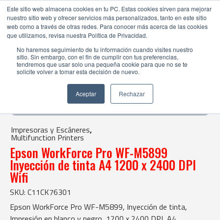
Este sitio web almacena cookies en tu PC. Estas cookies sirven para mejorar
nuestro sitio web y ofrecer servicios más personalizados, tanto en este sitio
web como a través de otras redes. Para conocer más acerca de las cookies
que utilizamos, revisa nuestra Política de Privacidad.
No haremos seguimiento de tu información cuando visites nuestro
sitio. Sin embargo, con el fin de cumplir con tus preferencias,
tendremos que usar solo una pequeña cookie para que no se te
solicite volver a tomar esta decisión de nuevo.
Tienda Online |
Impresoras y Escáneres
|
Multifunction Printers
Aceptar
Rechazar
| Epson WorkForce Pro WF-M5899 Inyección de tinta A4 1200 x
2400 DPI Wifi
Impresoras y Escáneres
,
Multifunction Printers
Epson WorkForce Pro WF-M5899
Inyección de tinta A4 1200 x 2400 DPI
Wifi
SKU: C11CK76301
Epson WorkForce Pro WF-M5899, Inyección de tinta,
Impresión en blanco y negro, 1200 x 2400 DPI, A4,