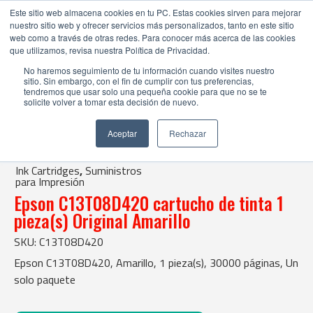
Este sitio web almacena cookies en tu PC. Estas cookies sirven para mejorar
nuestro sitio web y ofrecer servicios más personalizados, tanto en este sitio
web como a través de otras redes. Para conocer más acerca de las cookies
que utilizamos, revisa nuestra Política de Privacidad.
No haremos seguimiento de tu información cuando visites nuestro
sitio. Sin embargo, con el fin de cumplir con tus preferencias,
tendremos que usar solo una pequeña cookie para que no se te
solicite volver a tomar esta decisión de nuevo.
Tienda Online |
Ink Cartridges
|
Suministros para Impresión
Aceptar
Rechazar
| Epson C13T08D420 cartucho de tinta 1 pieza(s) Original Amarillo
Ink Cartridges
,
Suministros
para Impresión
Epson C13T08D420 cartucho de tinta 1
pieza(s) Original Amarillo
SKU: C13T08D420
Epson C13T08D420, Amarillo, 1 pieza(s), 30000 páginas, Un
solo paquete