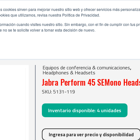
s cookies sirven para mejorar nuestro sitio web y ofrecer servicios más personaliza
kies que utilizamos, revisa nuestra Política de Privacidad.
rmación cuando visites nuestro sitio. Sin embargo, con el fin de cumplir con tus 
no se te solicite volver a tomar esta decisión de nuevo.
| Jabra Perform 45 SEMono Headset
ones
|
Headphones & Headsets
Equipos de conferencia & comunicaciones
,
Headphones & Headsets
Jabra Perform 45 SEMono Head
SKU: 5131-119
Inventario disponible:
4
unidades
Ingresa para ver precio y disponibilidad