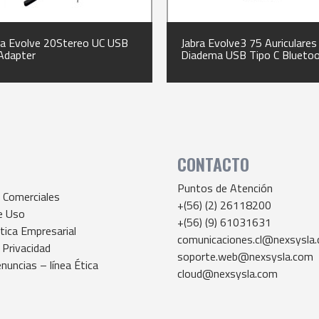
ra Evolve 20Stereo UC USB
Jabra Evolve3 75 Auriculares
Adapter
Diadema USB Tipo C Blueto
Negro
CONTACTO
Puntos de Atención
 Comerciales
+(56) (2) 26118200
e Uso
+(56) (9) 61031631
tica Empresarial
comunicaciones.cl@nexsysla
 Privacidad
soporte.web@nexsysla.com
nuncias – línea Ética
cloud@nexsysla.com