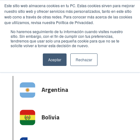
Este sitio web almacena cookies en tu PC. Estas cookies sirven para mejorar
nuestro sitio web y ofrecer servicios más personalizados, tanto en este sitio
Somos el
primer mayorista
de valor agregado en
web como a través de otras redes. Para conocer más acerca de las cookies
soluciones de tecnología
de información en
que utilizamos, revisa nuestra Política de Privacidad.
Latinoamérica, enfocados en software y hardware.
Contamos con un amplio portafolio de los más
No haremos seguimiento de tu información cuando visites nuestro
sitio. Sin embargo, con el fin de cumplir con tus preferencias,
importantes fabricantes de tecnología de información
tendremos que usar solo una pequeña cookie para que no se te
a nivel mundial.
solicite volver a tomar esta decisión de nuevo.
SELECCIONE UN PAÍS
Aceptar
Rechazar
Argentina
Bolivia